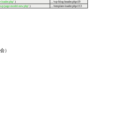
-loader.php'
)
.../wp-blog-header.php
:
19
o_wp/page-model-new.php'
)
.../template-loader.php
:
113
員会）