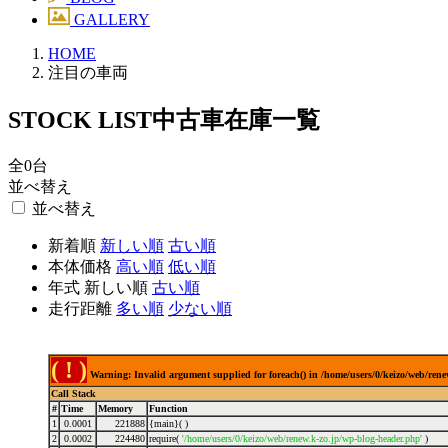
GALLERY
HOME
注目の車両
STOCK LIST
中古車在庫一覧
全
0
台
並べ替え
並べ替え
新着順
新
しい順
古
い順
本体価格
高
い順
低
い順
年式
新
しい順
古
い順
走行距離
多
い順
少
ない順
( ! )
Warning: Invalid argument supplied for foreach() in /home/users/0/keizo/web/ren
Call Stack
#
Time
Memory
Function
1
0.0001
221888
{main}( )
2
0.0002
224480
require(
'/home/users/0/keizo/web/renew.k-zo.jp/wp-blog-header.php'
)