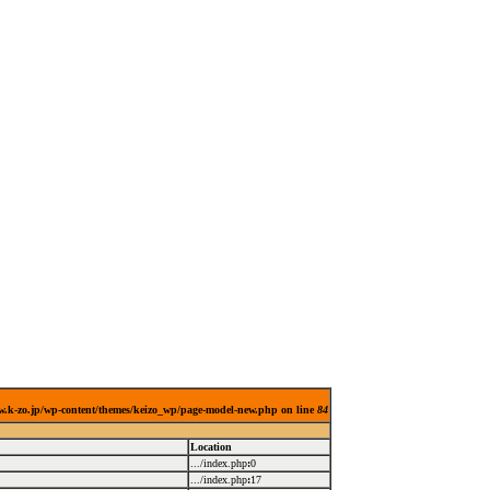
ew.k-zo.jp/wp-content/themes/keizo_wp/page-model-new.php on line
84
Location
.../index.php
:
0
.../index.php
:
17