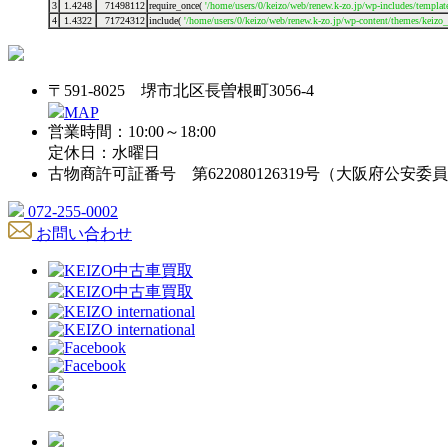
3
1.4248
71498112
require_once(
'/home/users/0/keizo/web/renew.k-zo.jp/wp-includes/template
4
1.4322
71724312
include(
'/home/users/0/keizo/web/renew.k-zo.jp/wp-content/themes/keiz
〒591-8025 堺市北区長曽根町3056-4
MAP
営業時間：10:00～18:00
定休日：水曜日
古物商許可証番号 第622080126319号（大阪府公安委
072-255-0002
お問い合わせ